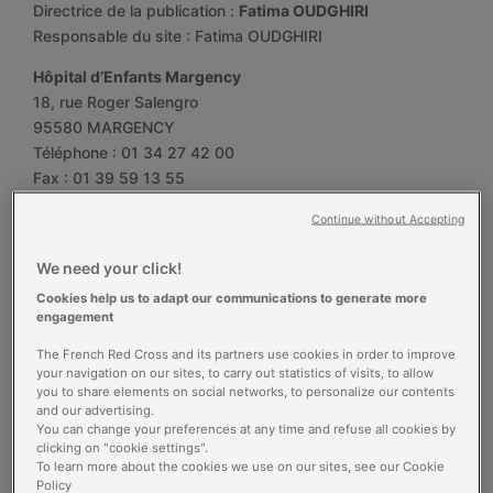
Directrice de la publication :
Fatima OUDGHIRI
Responsable du site : Fatima OUDGHIRI
Hôpital d’Enfants Margency
18, rue Roger Salengro
95580 MARGENCY
Téléphone : 01 34 27 42 00
Fax : 01 39 59 13 55
Dispositif légal d’informations et de publication
Continue without Accepting
Déclaration CNIL
We need your click!
Conformément à la loi « Informatique et Libertés » du 6
Cookies help us to adapt our communications to generate more
janvier 1978, le présent site a fait l’objet d’une déclaration
engagement
à la CNIL
The French Red Cross and its partners use cookies in order to improve
your navigation on our sites, to carry out statistics of visits, to allow
you to share elements on social networks, to personalize our contents
Hébergement
and our advertising.
You can change your preferences at any time and refuse all cookies by
clicking on "cookie settings".
Ce site est hébergé par :
To learn more about the cookies we use on our sites, see our Cookie
Croix-Rouge française – Services administratifs : Campus
Policy