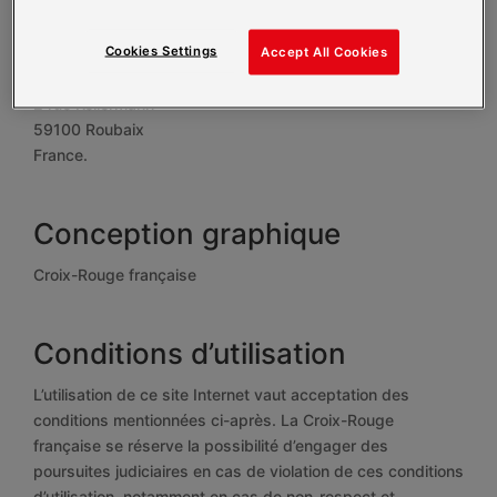
Croix-Rouge française
21 rue de la Vanne CS 90070 – 92126 Montrouge cedex
Cookies Settings
Accept All Cookies
Siège social :
2 rue Kellermann
59100 Roubaix
France.
Conception graphique
Croix-Rouge française
Conditions d’utilisation
L’utilisation de ce site Internet vaut acceptation des
conditions mentionnées ci-après. La Croix-Rouge
française se réserve la possibilité d’engager des
poursuites judiciaires en cas de violation de ces conditions
d’utilisation, notamment en cas de non-respect et