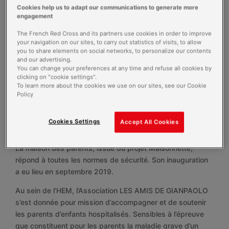
L’hébergement des parents sur
Cookies help us to adapt our communications to generate more
engagement
l’HEM
The French Red Cross and its partners use cookies in order to improve
Pour permettre aux parents de demeurer au plus près de
your navigation on our sites, to carry out statistics of visits, to allow
leur enfant, une chambre peut être mise à leur disposition
you to share elements on social networks, to personalize our contents
and our advertising.
au sein de la maison des parents sur le site de
You can change your preferences at any time and refuse all cookies by
l’établissement moyennant un loyer.
clicking on "cookie settings".
To learn more about the cookies we use on our sites, see our Cookie
Le fonctionnement de ce lieu d’hébergement, entièrement
Policy
financé par le budget de l’hôpital, est régi par un
règlement intérieur qui est communiqué aux parents lors
Cookies Settings
Accept All Cookies
de leur accueil.
La maison des parents, issue du projet Maisonnette,
répond à toutes les normes de sécurité. Son inauguration
a eu lieu en septembre 2019.
Au sein de l’HEM, l’Association LES AMIS DE GIANPAOLO
s’est donnée pour mission d’accompagner et de soutenir
les parents d’enfants hospitalisés. Sensibles à l’épreuve
que constituent pour les parents la maladie grave d’un